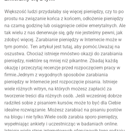
Większość ludzi przydałaby się więcej pieniędzy, czy to po
prostu na związanie końca z końcem, odłożenie pieniędzy
na czarną godzinę lub osiągnięcie celów emerytalnych. Ale
tak wielu z nas denerwuje się, gdy nie jesteśmy pewni, jak
zdobyć więcej. Zarabianie pieniędzy w Internecie może w
tym pomóc. Ten artykuł jest tutaj, aby pomóc.Uważaj na
oszustwa. Chociaż istnieje mnóstwo okazji do zarabiania
pieniędzy, niektóre są mniej niż pikantne. Zbadaj każdą
okazję i przeczytaj recenzje przed rozpoczęciem pracy w
firmie.Jednym z wygodnych sposobów zarabiania
pieniędzy w Internecie jest rozpoczęcie pisania. Istnieje
wiele różnych witryn, na których możesz zapłacić za
tworzenie treści dla różnych osób. Jeśli wcześniej dobrze
radziłeś sobie z pisaniem kursów, może to być dla Ciebie
idealne rozwiązanie. Możesz zarabiać na pisaniu postów
na blogu i nie tylko.Wiele osób zarabia sporo pieniędzy,
wypełniając ankiety i uczestnicząc w badaniach online.
Istnieje wiele stron internetowych oferujących tego rodzaju