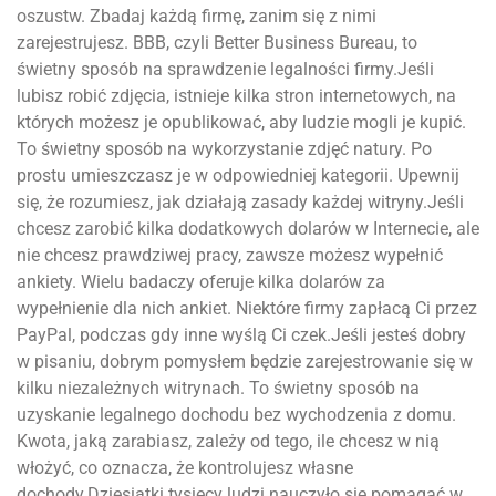
oszustw. Zbadaj każdą firmę, zanim się z nimi
zarejestrujesz. BBB, czyli Better Business Bureau, to
świetny sposób na sprawdzenie legalności firmy.Jeśli
lubisz robić zdjęcia, istnieje kilka stron internetowych, na
których możesz je opublikować, aby ludzie mogli je kupić.
To świetny sposób na wykorzystanie zdjęć natury. Po
prostu umieszczasz je w odpowiedniej kategorii. Upewnij
się, że rozumiesz, jak działają zasady każdej witryny.Jeśli
chcesz zarobić kilka dodatkowych dolarów w Internecie, ale
nie chcesz prawdziwej pracy, zawsze możesz wypełnić
ankiety. Wielu badaczy oferuje kilka dolarów za
wypełnienie dla nich ankiet. Niektóre firmy zapłacą Ci przez
PayPal, podczas gdy inne wyślą Ci czek.Jeśli jesteś dobry
w pisaniu, dobrym pomysłem będzie zarejestrowanie się w
kilku niezależnych witrynach. To świetny sposób na
uzyskanie legalnego dochodu bez wychodzenia z domu.
Kwota, jaką zarabiasz, zależy od tego, ile chcesz w nią
włożyć, co oznacza, że ​​kontrolujesz własne
dochody.Dziesiątki tysięcy ludzi nauczyło się pomagać w