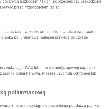
idocznych uszkodzeń, takich jak przecieki czy uszkodzone
naprawić przed rozpoczęciem izolacji.
i sucha. Usuń wszelkie śmieci i kurz, a także ewentualne
e pianka poliuretanowa najlepiej przylega do czystej
e, instalacje HVAC lub inne elementy, upewnij się, że są
 pianką poliuretanową. Możesz użyć folii ochronnej lub
nką poliuretanową
towana, możesz przystąpić do ocieplenia poddasza pianką