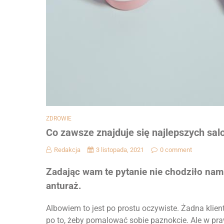
ZDROWIE
Co zawsze znajduje się najlepszych sa
Redakcja
3 listopada, 2021
0 comment
Zadając wam te pytanie nie chodziło na
anturaż.
Albowiem to jest po prostu oczywiste. Żadna klie
po to, żeby pomalować sobie paznokcie. Ale w 