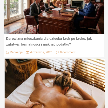
Darowizna mieszkania dla dziecka krok po kroku. jak
załatwić formalności i uniknąć podatku?
Redakcja
4 czerwca, 2026
0 comment