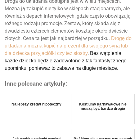
Droga do układania dostępna jest w wielu miejscach.
Można ją zakupić nie tylko w sklepach stacjonarnych, ale
również sklepach internetowych, gdzie często obowiązują
różnego rodzaju promocje. Zestaw, który składa się z
dwudziestu-czterech elementów kosztuje około dwieście
złotych. Cena ta jest jak najbardziej w porządku.
Drogę do
układania można kupić na prezent dla swojego syna lub
dla dziecka przyjaciółki czy też siostry
. Bez wątpienia
każde dziecko będzie zadowolone z tak fantastycznego
upominku, ponieważ to zabawa na długie miesiące.
Inne polecane artykuły:
Najlepszy kredyt hipoteczny
Kostiumy karnawałowe nie
muszą być bardzo drogie
Jak szybko zmienić wygląd
Bef Mont dla tworzyw sztucznych