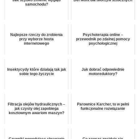
samochodu?
Najlepsze rzeczy do zrobienia
Psychoterapia online –
przy wyborze hosta
przewodnik po zdalnej pomocy
internetowego
psychologicznej
Insektycydy które działają tak jak
Jak dobrać odpowiednie
sobie tego życzycie
motoreduktory?
Filtracja olejów hydraulicznych –
Parownice Karcher, to w pełni
jak czysty olej zapobiega
funkcjonalne rozwiązanie
kosztownym awariom maszyn?
Czynniki powodujące chrapanie
Co zawsze znajduje się