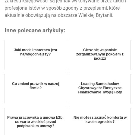
zakresu księgowości są jednak wykonywane przez takich
profesjonalistów w sposób zgodny z przepisami, które
aktualnie obowiązują na obszarze Wielkiej Brytanii.
Inne polecane artykuły:
Jaki model materaca jest
Ciesz się wspaniale
najwygodniejszy?
zorganizowanym pokojem z
jacuzzi
Co zmieni prawnik w naszej
Leasing Samochodów
firmie?
Ciężarowych: Elastyczne
Finansowanie Twojej Floty
Prawa pracownika a umowa b2b:
Nie możesz zaznać komfortu w
co warto wiedzieć przed
swoim ogrodzie?
podpisaniem umowy?