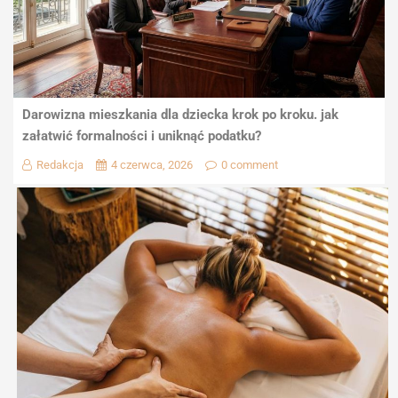
Darowizna mieszkania dla dziecka krok po kroku. jak
załatwić formalności i uniknąć podatku?
Redakcja
4 czerwca, 2026
0 comment