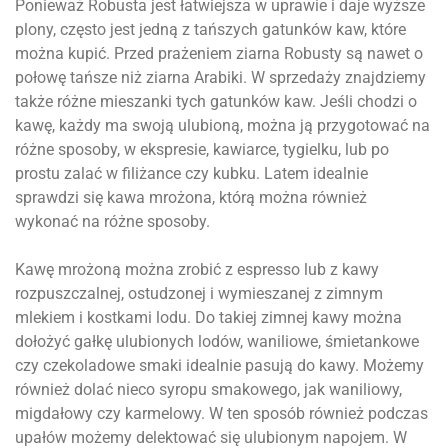
Ponieważ Robusta jest łatwiejsza w uprawie i daje wyższe
plony, często jest jedną z tańszych gatunków kaw, które
można kupić. Przed prażeniem ziarna Robusty są nawet o
połowę tańsze niż ziarna Arabiki. W sprzedaży znajdziemy
także różne mieszanki tych gatunków kaw. Jeśli chodzi o
kawę, każdy ma swoją ulubioną, można ją przygotować na
różne sposoby, w ekspresie, kawiarce, tygielku, lub po
prostu zalać w filiżance czy kubku. Latem idealnie
sprawdzi się kawa mrożona, którą można również
wykonać na różne sposoby.
Kawę mrożoną można zrobić z espresso lub z kawy
rozpuszczalnej, ostudzonej i wymieszanej z zimnym
mlekiem i kostkami lodu. Do takiej zimnej kawy można
dołożyć gałkę ulubionych lodów, waniliowe, śmietankowe
czy czekoladowe smaki idealnie pasują do kawy. Możemy
również dolać nieco syropu smakowego, jak waniliowy,
migdałowy czy karmelowy. W ten sposób również podczas
upałów możemy delektować się ulubionym napojem. W