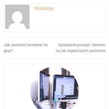
Redakcja
Jak zamówić kontener na
Sprzątanie posesji i domów
Nawigacja
gruz?
na jak najwyższym poziomie
wpisu