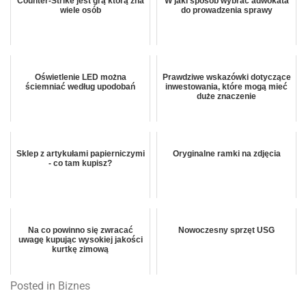
Counter-Strike jest grą którą zna
W jaki sposób wybrać adwokata
wiele osób
do prowadzenia sprawy
Oświetlenie LED można
Prawdziwe wskazówki dotyczące
ściemniać według upodobań
inwestowania, które mogą mieć
duże znaczenie
Sklep z artykułami papierniczymi
Oryginalne ramki na zdjęcia
- co tam kupisz?
Na co powinno się zwracać
Nowoczesny sprzęt USG
uwagę kupując wysokiej jakości
kurtkę zimową
Posted in
Biznes