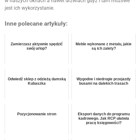
w naszych oknach a nawet drzwiach gdyż i tam możliwe
jest ich wykorzystanie.
Inne polecane artykuły:
Zamierzasz aktywnie spędzić
Meble wykonane z metalu, jakie
swój urlop?
są ich zalety?
Odwiedź sklep z odzieżą damską
Wygodne i niedrogie przejazdy
Kubaszka
busami na dalekich trasach
Pozycjonowanie stron
Eksport danych do programu
kadrowego. Jak RCP ułatwia
pracę księgowości?