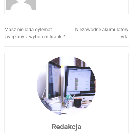
Masz nie lada dylemat
Niezawodne akumulatory
Nawigacja
związany z wyborem firanki?
vrla
wpisu
Redakcja