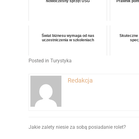
Nowoczesny sprzęt USG
Prawnik pomo
Świat biznesu wymaga od nas
Skuteczne 
uczestniczenia w szkoleniach
spec
Posted in
Turystyka
Redakcja
Jakie zalety niesie za sobą posiadanie rolet?
Nawigacja