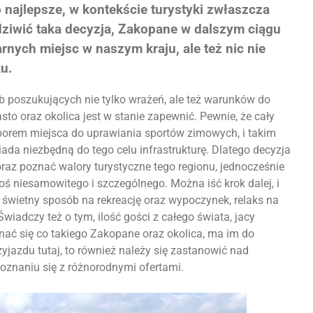
 najlepsze, w kontekście turystyki zwłaszcza
dziwić taka decyzja, Zakopane w dalszym ciągu
arnych miejsc w naszym kraju, ale też nic nie
ku.
b poszukujących nie tylko wrażeń, ale też warunków do
to oraz okolica jest w stanie zapewnić. Pewnie, że cały
orem miejsca do uprawiania sportów zimowych, i takim
iada niezbędną do tego celu infrastrukturę. Dlatego decyzja
oraz poznać walory turystyczne tego regionu, jednocześnie
 niesamowitego i szczególnego. Można iść krok dalej, i
 świetny sposób na rekreację oraz wypoczynek, relaks na
adczy też o tym, ilość gości z całego świata, jacy
ać się co takiego Zakopane oraz okolica, ma im do
azdu tutaj, to również należy się zastanowić nad
naniu się z różnorodnymi ofertami.