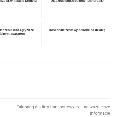
że przy spłacie kredytu
Dlaczego potrzebujemy fizjoterapii?
leczenie wad zgryzu ze
Doskonałe zestawy solarne na działkę
jalnym aparatem
Faktoring dla firm transportowych – najważniejsze
informacje