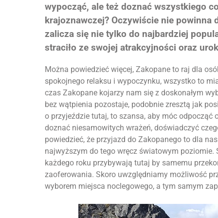
wypocząć, ale też doznać wszystkiego co
krajoznawczej? Oczywiście nie powinna 
zalicza się nie tylko do najbardziej popul
straciło ze swojej atrakcyjności oraz uro
Można powiedzieć więcej, Zakopane to raj dla osó
spokojnego relaksu i wypoczynku, wszystko to mias
czas Zakopane kojarzy nam się z doskonałym wyb
bez wątpienia pozostaje, podobnie zresztą jak pos
o przyjeździe tutaj, to szansa, aby móc odpocząć 
doznać niesamowitych wrażeń, doświadczyć czegoś
powiedzieć, że przyjazd do Zakopanego to dla nas
najwyższym do tego wręcz światowym poziomie. Świ
każdego roku przybywają tutaj by samemu przekon
zaoferowania. Skoro uwzględniamy możliwość przyj
wyborem miejsca noclegowego, a tym samym zapoz