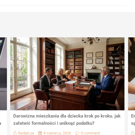
Darowizna mieszkania dla dziecka krok po kroku. jak
E
a
załatwić formalności i uniknąć podatku?
s
Redakcja
4 czerwca, 2026
0 comment