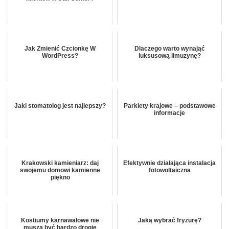
Jak Zmienić Czcionkę W
Dlaczego warto wynająć
WordPress?
luksusową limuzynę?
Jaki stomatolog jest najlepszy?
Parkiety krajowe – podstawowe
informacje
Krakowski kamieniarz: daj
Efektywnie działająca instalacja
swojemu domowi kamienne
fotowoltaiczna
piękno
Kostiumy karnawałowe nie
Jaką wybrać fryzurę?
muszą być bardzo drogie