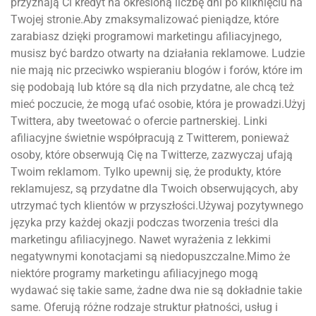
przyznają Ci kredyt na określoną liczbę dni po kliknięciu na
Twojej stronie.Aby zmaksymalizować pieniądze, które
zarabiasz dzięki programowi marketingu afiliacyjnego,
musisz być bardzo otwarty na działania reklamowe. Ludzie
nie mają nic przeciwko wspieraniu blogów i forów, które im
się podobają lub które są dla nich przydatne, ale chcą też
mieć poczucie, że mogą ufać osobie, która je prowadzi.Użyj
Twittera, aby tweetować o ofercie partnerskiej. Linki
afiliacyjne świetnie współpracują z Twitterem, ponieważ
osoby, które obserwują Cię na Twitterze, zazwyczaj ufają
Twoim reklamom. Tylko upewnij się, że produkty, które
reklamujesz, są przydatne dla Twoich obserwujących, aby
utrzymać tych klientów w przyszłości.Używaj pozytywnego
języka przy każdej okazji podczas tworzenia treści dla
marketingu afiliacyjnego. Nawet wyrażenia z lekkimi
negatywnymi konotacjami są niedopuszczalne.Mimo że
niektóre programy marketingu afiliacyjnego mogą
wydawać się takie same, żadne dwa nie są dokładnie takie
same. Oferują różne rodzaje struktur płatności, usług i